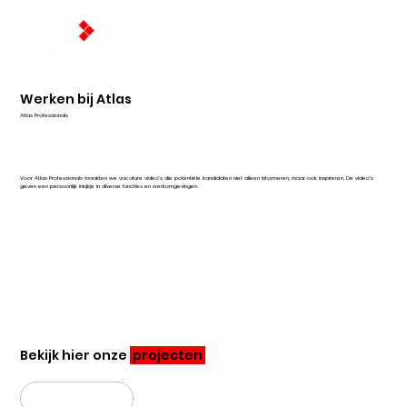
Werken bij Atlas
Atlas Professionals
Voor Atlas Professionals maakten we vacature video's die potentiële kandidaten niet alleen informeren, maar ook inspireren. De video's
geven een persoonlijk inkijkje in diverse functies en werkomgevingen.
Bekijk hier onze
projecten
Bekijk alles