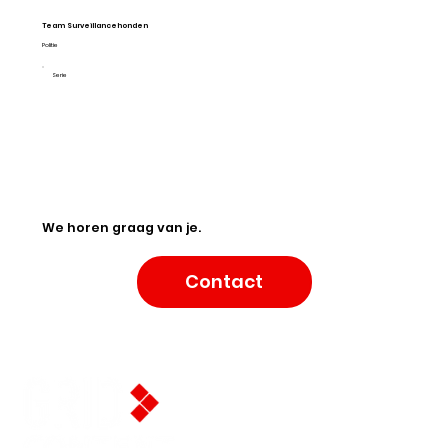
Team Surveillancehonden
Politie
S
Serie
We horen graag van je.
Contact